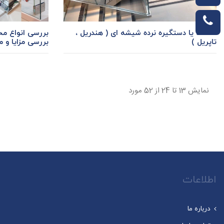
بررسی انواع م
دستک یا دستگیره نرده شیشه ای ( هندریل ،
بررسی مزایا و 
تاپریل )
نمایش 13 تا 24 از 52 مورد
whats
اطلاعات
درباره ما