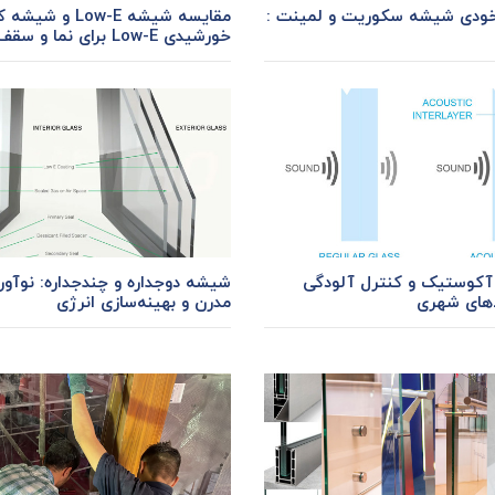
ودی شیشه سکوریت و لمینت :
مقایسه شیشه Low-E و ش
خورشیدی Low-E برای نما و سقف شیشه ای
آکوستیک و کنترل آلودگی
شیشه دوجداره و چندجداره: نوآور
های شهری
مدرن و بهینه‌سازی انرژی