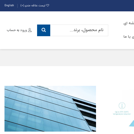
لیست علاقه مندی (
0
)
English
شه ای
ورود به حساب
با ما