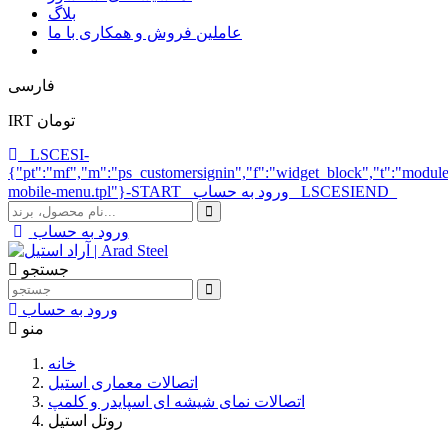
بلاگ
عاملین فروش و همکاری با ما
فارسى
IRT تومان
_LSCESI-
{"pt":"mf","m":"ps_customersignin","f":"widget_block","t":"module
mobile-menu.tpl"}-START_ ورود به حساب _LSCESIEND_
ورود به حساب
جستجو
ورود به حساب
منو
خانه
اتصالات معماری استیل
اتصالات نمای شیشه ای اسپایدر و کلمپ
روتل استیل