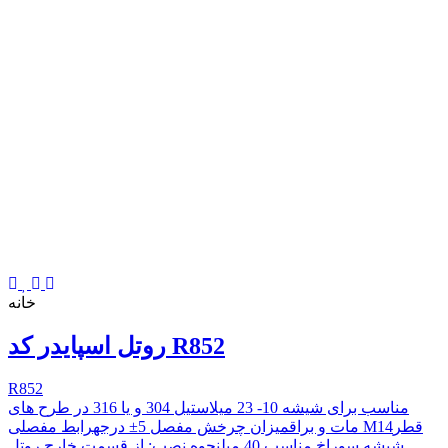
خانه
روتل اسپایدر کد R852
R852
مناسب برای شیشه 10- 23 میلاستیل 304 و یا 316 در طرح های
مات و براقمیزان چرخش مفصل 5± درجهرابط مفصلی M14قطر
شیشه سوراخ مناسب 40 میلنحوه نصب:‌ از قسمت خارج روتل