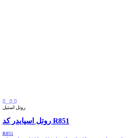
روتل استیل
روتل اسپایدر کد R851
R851