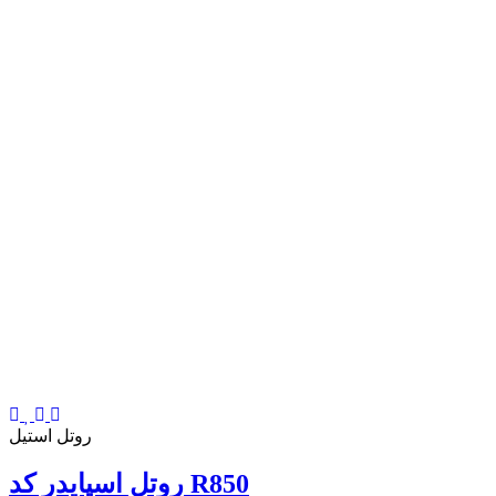
روتل استیل
روتل اسپایدر کد R850