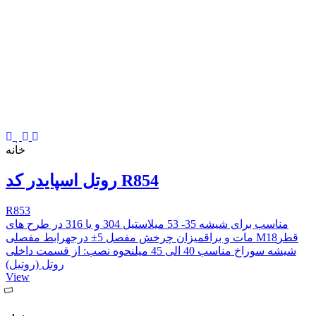
خانه
روتل اسپایدر کد R854
R853
مناسب برای شیشه 35- 53 میلاستیل 304 و یا 316 در طرح های
مات و براقمیزان چرخش مفصل 5± درجهرابط مفصلی M18قطر
شیشه سوراخ مناسب 40 الی 45 میلنحوه نصب:‌ از قسمت داخلی
روتل (روتیل)
View