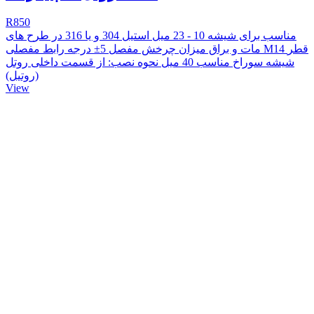
R850
مناسب برای شیشه 10 - 23 میل استیل 304 و یا 316 در طرح های
مات و براق میزان چرخش مفصل 5± درجه رابط مفصلی M14 قطر
شیشه سوراخ مناسب 40 میل نحوه نصب:‌ از قسمت داخلی روتل
(روتیل)
View