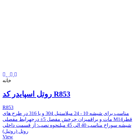
خانه
روتل اسپایدر کد R853
R853
مناسب برای شیشه 10 - 24 میلاستیل 304 و یا 316 در طرح های
مات و براقمیزان چرخش مفصل 5± درجهرابط مفصلی M14قطر
شیشه سوراخ مناسب 40 الی 45 میلنحوه نصب:‌ از قسمت داخلی
روتل (روتیل)
View