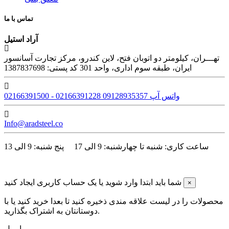
تماس با ما
آراد استیل
تهـــران، کیلومتر دو اتوبان فتح، لاین کندرو، مرکز تجارت آسانسور
ایران، طبقه سوم اداری، واحد 301 کد پستی: 1387837698
02166391500 - 02166391228 واتس آپ 09128935357
Info@aradsteel.co
ساعت کاری: شنبه تا چهارشنبه: 9 الی 17 پنج شنبه: 9 الی 13
www.aradsteel.co - Copyright © ۲۰۲۴ - All rights reserved
شما باید ابتدا وارد شوید یا یک حساب کاربری ایجاد کنید
×
محصولات را در لیست علاقه مندی ذخیره کنید تا بعدا خرید کنید یا با
دوستانتان به اشتراک بگذارید.
ایمیل