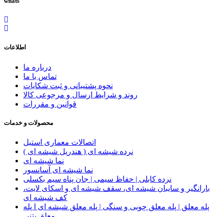
whats
اطلاعات
درباره ما
تماس با ما
نحوه پشتیبانی و ثبت شکایات
روند و شرایط ارسال و مرجوعی کالا
قوانین و مقررات
محصولات و خدمات
اتصالات معماری استیل
نرده شیشه ای ( هندریل شیشه ای )
نما شیشه ای
نما شیشه ای آسانسور
نرده کابلی | حفاظ سیمی | جان پناه سیم بکسلی
بارانگیر و سایبان شیشه ای، سقف شیشه ای و اسکای لایت،
کف شیشه ای
پله معلق | پله معلق چوبی و سنگی | پله معلق شیشه ای ا پله
معلق بتنی