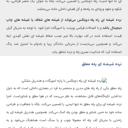
ای نه تنها امنیت پله دوبلکس را تضمین می‌کند، بلکه به عنوان یک عنصر طراحی، به
شکوه و جلوه ویژه‌ای به پله‌ها و کل فضای داخلی خانه می‌بخشد.
ن
رده شیشه ای راه پله دوبلکس می‌تواند از شیشه های شفاف یا شیشه های چاپ
دیجیتال باشد
و با اتصالات فیکس پوینت یا اسپیگات اجرا شود. با توجه به متریال گران
قیمت استفاده شده در کف مهارت بالا تیم نصب حفاظ شیشه ای نقش کلیدی ایفا
می‌کند و همچنین می‌بایست از متریالی ماندگار، زیبا و بادوام ما استیل ضد زنگ
استفاده کرد، که جذابیت بصری پله و نرده تحقق یابد.
نرده شیشه ای پله معلق
پله معلق یکی از راه پله های مدرن و منحصر به فرد در معماری داخلی است که به دلیل
نداشتن تکیه‌گاه‌های قابل مشاهده، به نظر می‌رسد که در هوا معلق و شناوراست. اجرا
نرده شیشه ای برای پله معلق نه تنها ایمنی را تضمین می‌کند، بلکه با شفافیت و طراحی
ساده خود به حس شناور و معلق بودن پله کمک می‌کند. همچنین هندریل شیشه ای به
راحتی با متریال کف پله که معمولا چوب و یا سنگ است هماهنگ می‌شود و به