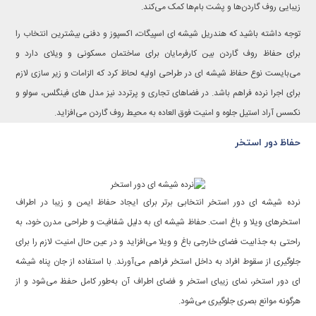
زیبایی روف گاردن‌ها و پشت بام‌ها کمک می‌کند.
توجه داشته باشید که هندریل شیشه ای اسپیگات، اکسپوز و دفنی بیشترین انتخاب را
برای حفاظ روف گاردن بین کارفرمایان برای ساختمان مسکونی و ویلای دارد و
می‌بایست نوع حفاظ شیشه ای در طراحی اولیه لحاظ کرد که الزامات و زیر سازی لازم
برای اجرا نرده فراهم باشد. در فضاهای تجاری و پرتردد نیز مدل های فینگلس، سولو و
نکسس آراد استیل جلوه و امنیت فوق العاده به محیط روف گاردن می‌افزاید.
حفاظ دور استخر
نرده شیشه ای دور استخر انتخابی برتر برای ایجاد حفاظ ایمن و زیبا در اطراف
استخرهای ویلا و باغ است. حفاظ شیشه ای به دلیل شفافیت و طراحی مدرن خود، به
راحتی به جذابیت فضای خارجی باغ و ویلا می‌افزاید و در عین حال امنیت لازم را برای
جلوگیری از سقوط افراد به داخل استخر فراهم می‌آورند. با استفاده از جان پناه شیشه
ای دور استخر، نمای زیبای استخر و فضای اطراف آن به‌طور کامل حفظ می‌شود و از
هرگونه موانع بصری جلوگیری می‌شود.