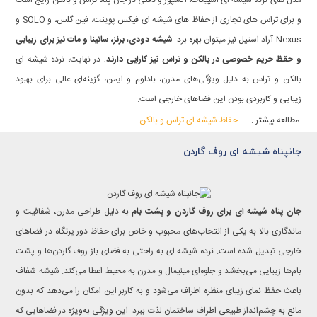
و برای تراس های تجاری از حفاظ های شیشه ای فیکس پوینت، فین گلس، و SOLO و
Nexus آراد استیل نیز میتوان بهره برد.
شیشه دودی، برنز، ساتینا و مات نیز برای زیبایی
و حقظ حریم خصوصی در بالکن و تراس نیز کارایی دارند.
در نهایت، نرده شیشه ای
بالکن و تراس به دلیل ویژگی‌های مدرن، باداوم و ایمن، گزینه‌ای عالی برای بهبود
زیبایی و کاربردی بودن این فضاهای خارجی است.
حفاظ شیشه ای تراس و بالکن
مطالعه بیشتر :
جانپناه شیشه ای روف گاردن
جان پناه شیشه ای برای روف گاردن و پشت بام
به دلیل طراحی مدرن، شفافیت و
ماندگاری بالا به یکی از انتخاب‌های محبوب و خاص برای حفاظ دور پرتگاه در فضاهای
خارجی تبدیل شده است. نرده شیشه ای به راحتی به فضای باز روف گاردن‌ها و پشت
بام‌ها زیبایی می‌بخشد و جلوه‌ای مینیمال و مدرن به محیط اعطا می‌کند. شیشه شفاف
باعث حفظ نمای زیبای منظره اطراف می‌شود و به کاربر این امکان را می‌دهد که بدون
مانع به چشم‌انداز طبیعی اطراف ساختمان لذت ببرد. این ویژگی به‌ویژه در فضاهایی که