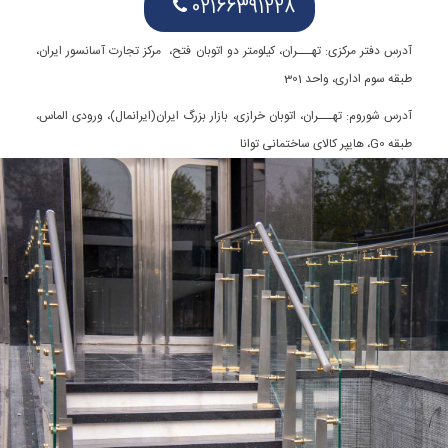
02166391228
آدرس دفتر مرکزی: تهـــران، کیلومتر دو اتوبان فتح، مرکز تجارت آسانسور ایران،
طبقه سوم اداری، واحد 301
آدرس شوروم: تهـــران، اتوبان خرازی، بازار بزرگ ایران(ایرانمال)، ورودی الماس،
طبقه G0، هایپر کالای ساختمانی توانا