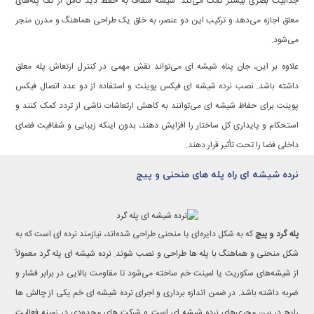
جذابیت بصری بیشتر کمک می‌کند. شیشه شفاف به حفظ دید کامل از کف پله‌های
معلق اجازه می‌دهد و ترکیب این دو عنصر، به خلق یک طراحی هماهنگ و مدرن منجر
می‌شود.
علاوه بر این، جان پناه شیشه ای می‌تواند نقش مهمی در کنترل ارتعاش پله معلق
داشته باشد. نصب نرده شیشه ای فیکس پوینت و استفاده از دو عدد اتصال فیکس
پوینت برای حفاظ شیشه ای می‌توانند به کاهش ارتعاشات ناشی از تردد کمک کنند و
استحکام و پایداری کل ساختار را افزایش دهند، بدون اینکه زیبایی و شفافیت فضای
داخلی فضا را تحت تأثیر قرار دهند.
نرده شیشه ای راه پله های منحنی و پیج
پله گرد و پیچ
که به شکل دایره‌ای یا منحنی طراحی شده‌اند، نیازمند نرده ای است که به
شکل منحنی و هماهنگ با پله ها طراحی و نصب شوند. نرده شیشه ای پله گرد معمولاً
از شیشه‌های سکوریت یا لمینت خم ساخته می‌شود تا مقاومت بالایی در برابر فشار و
ضربه داشته باشد. در ضمن اندازه برداری و اجرای نرده شیشه ای خم یکی از چالش ها
رایج در بین مجری‌های نرده شیشه ای است و شرکت های محدودی در زمینه فعالیت